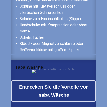
Schuhe mit Klettverschluss oder
elastischen Schnürsenkeln
Schuhe zum Hineinschlüpfen (Slipper)
Handschuhe mit Kompression oder ohne
Nähte
Schals, Tücher
Klöett- oder Magnetverschlüsse oder
Reißverschlüsse mit großem Zipper
saba Wäsche
Entdecken Sie die Vorteile von
saba Wäsche