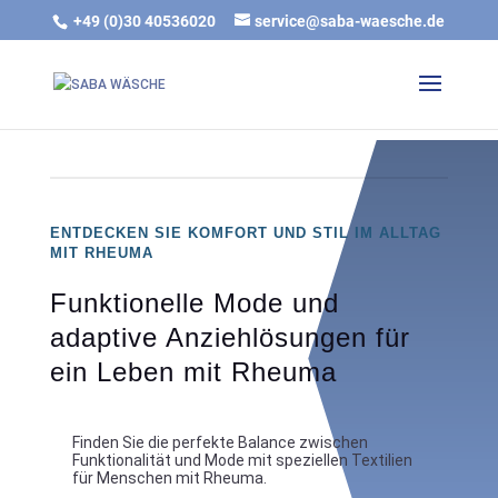
gtag('js', new Date()); gtag('config', 'G-DTB7421Q1T');
+49 (0)30 40536020
service@saba-waesche.de
ENTDECKEN SIE KOMFORT UND STIL IM ALLTAG
MIT RHEUMA
Funktionelle Mode und
adaptive Anziehlösungen für
ein Leben mit Rheuma
Finden Sie die perfekte Balance zwischen
Funktionalität und Mode mit speziellen Textilien
für Menschen mit Rheuma.