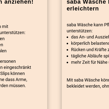
h anziehen!
saba Wäsche k
erleichtern
saba Wäsche kann Pf
 mit
unterstützen:
nterstützen:
das An- und Auszieh
hen
körperlich belasten
en
Rücken und Kräfte 
hlen
tägliche Abläufe sp
Personen
mehr Zeit für Nähe
n eingeschränkt
Slips können
ne dass Arme,
Mit saba Wäsche könne
erden müssen.
bekleidet werden, oh