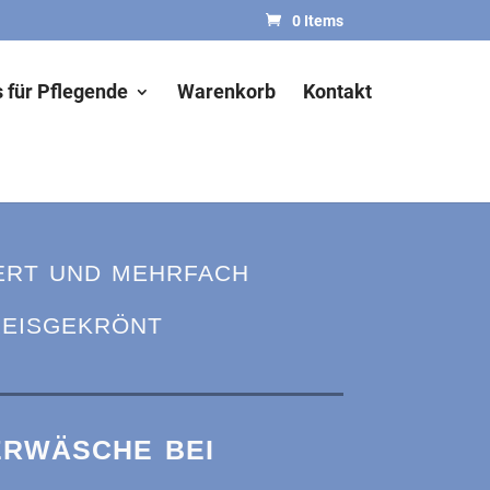
0 Items
 für Pflegende
Warenkorb
Kontakt
ert und mehrfach
reisgekrönt
rwäsche bei