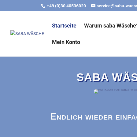
gtag('js', new Date()); gtag('config', 'G-DTB7421Q1T');
+49 (0)30 40536020
service@saba-waes
Startseite
Warum saba Wäsche
Mein Konto
SABA WÄ
Endlich wieder einfa