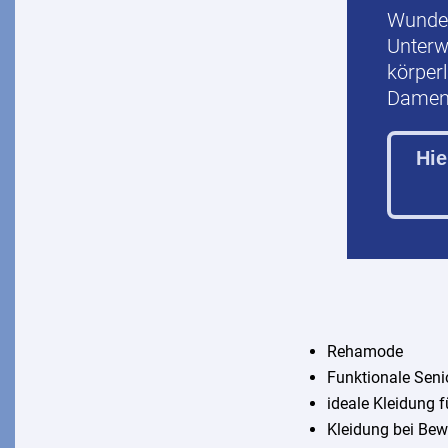
Wunder
Unterw
körper
Dame
Hie
Rehamode
Funktionale Sen
ideale Kleidung f
Kleidung bei Be