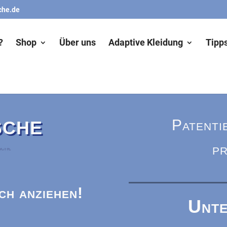
che.de
?
Shop
Über uns
Adaptive Kleidung
Tipps
Patenti
SCHE
p
ch anziehen!
Unte