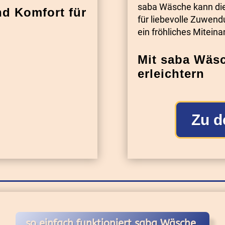
saba Wäsche kann die
d Komfort für
für liebevolle Zuwend
ein fröhliches Mitein
Mit saba Wäsc
erleichtern
Zu d
so einfach funktioniert saba Wäsche