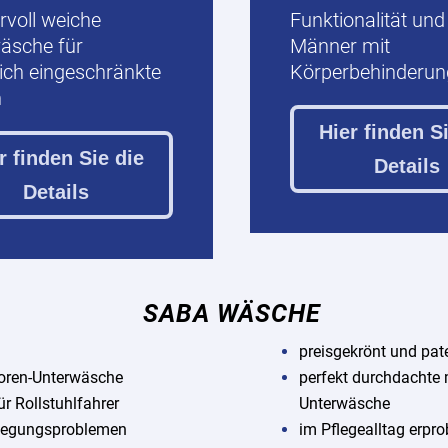
voll weiche
Funktionalität und 
äsche für
Männer mit
lich eingeschränkte
Körperbehinderun
n
Hier finden S
r finden Sie die
Details
Details
SABA WÄSCHE
preisgekrönt und pate
ioren-Unterwäsche
perfekt durchdachte
ür Rollstuhlfahrer
Unterwäsche
wegungsproblemen
im Pflegealltag erpro