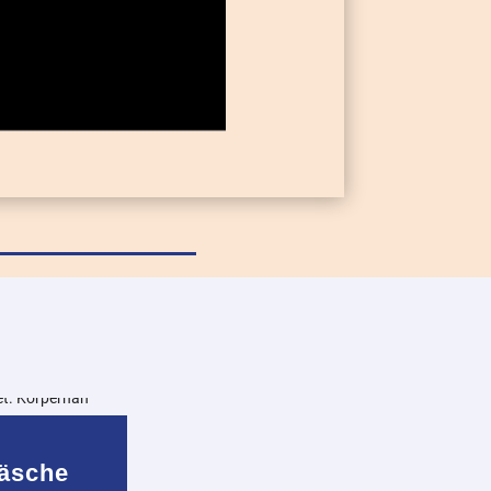
äsche