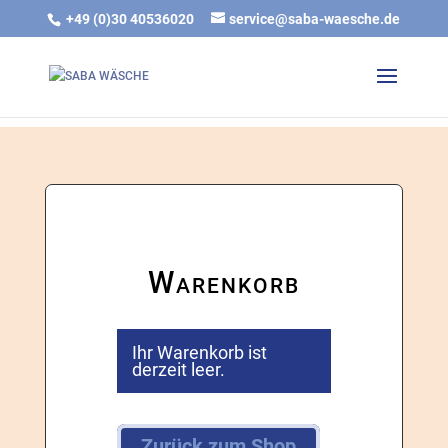
gtag('js', new Date()); gtag('config', 'G-DTB7421Q1T');
+49 (0)30 40536020
service@saba-waesche.de
Warenkorb
Ihr Warenkorb ist
derzeit leer.
Zurück zum Shop