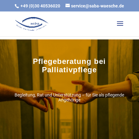
gtag('js', new Date()); gtag('config', 'G-DTB7421Q1T');
+49 (0)30 40536020
service@saba-waesche.de
Pflegeberatung bei
Palliativpflege
Begleitung, Rat und Unterstützung – für Sie als pflegende
Angehörige