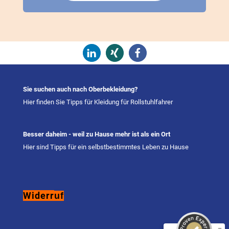
Sie suchen auch nach Oberbekleidung?
Hier finden Sie Tipps für Kleidung für Rollstuhlfahrer
Besser daheim - weil zu Hause mehr ist als ein Ort
Hier sind Tipps für ein selbstbestimmtes Leben zu Hause
Kundenbewertungen und Erfahrungen zu
saba Wäsche
Widerr
uf
SEHR GUT
%
100
Empfehlungen auf
ProvenExpert.com
5,00
/
4,59