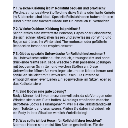
❓ 1. Welche Kleidung ist im Rollstuhl bequem und praktisch?
Weiche, atmungsaktive Stoffe ohne dicke Nähte oder harte Knöpfe
im Sitzbereich sind ideal. Spezielle Rollstuhlhosen haben höheren
Bund hinten und flachere Nähte, um Druckstellen zu vermeiden.
❓ 2. Welche Outdoor-Kleidung ist praktisch?
Sehr hilfreich sind wetterfeste Ponchos, Capes oder Beinschutze,
die sich schnell überziehen lassen und zuverlässig vor Wind und
Regen schützen. Im Winter sind Thermohosen oder gefütterte
Beindecken besonders empfehlenswert.
❓ 3. Gibt es
spezielle Unterwäsche für
Rollstuhlnutzer:innen?
Ja. Unterwäsche sollte hautfreundlich, atmungsaktiv und ohne
drückende Nähte sein. saba Wäsche bieten passende Lösungen
mit bequemen Schnitten und weichen Stoffen an. Diese
Unterwäsche öffnen Sie vorn, legen sie um den Körper herum und
schließen sie leicht mit Klettverschlüssen. Die Unterhose
ermöglicht einen eventuellen Einlagenwechsel im Sitzen, ebenso
das Katheterisieren.
❓ 4. Sind Bodys eine gute Lösung?
Bodys können bei Inkontinenz sinnvoll sein, da sie Vorlagen oder
Windeln sicher am Platz halten. Allerdings empfinden manche
Betroffene Bodys als unangenehm, weil sie die Selbstständigkeit
beim Toilettengang erschweren. Prüfen Sie daher individuell, ob
ein Body in Ihrer Situation wirklich Vorteile bringt.
❓ 5. Was sollte ich bei Hosen für Rollstuhlfahrer beachten?
Normale Hosen sind meist fürs Stehen geschnitten. Für den