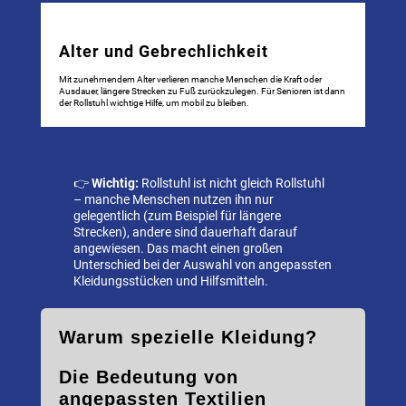
Alter und Gebrechlichkeit
Mit zunehmendem Alter verlieren manche Menschen die Kraft oder
Ausdauer, längere Strecken zu Fuß zurückzulegen. Für Senioren ist dann
der Rollstuhl wichtige Hilfe, um mobil zu bleiben.
👉
Wichtig:
Rollstuhl ist nicht gleich Rollstuhl
– manche Menschen nutzen ihn nur
gelegentlich (zum Beispiel für längere
Strecken), andere sind dauerhaft darauf
angewiesen. Das macht einen großen
Unterschied bei der Auswahl von angepassten
Kleidungsstücken und Hilfsmitteln.
Warum spezielle Kleidung?
Die Bedeutung von
angepassten Textilien