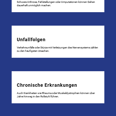
Schwere Arthrose, Fehlstellungen oder Amputationen können Gehen
dauerhaft unmöglich machen.
Unfallfolgen
Verkehrsunfälle oder Stürze mit Verletzungen des Nervensystems zählen
zu den häufigsten Ursachen.
Chronische Erkrankungen
Auch Krankheiten wie Rheuma oder Muskeldystrophien können über
Jahre hinweg in den Rollstuhl führen.