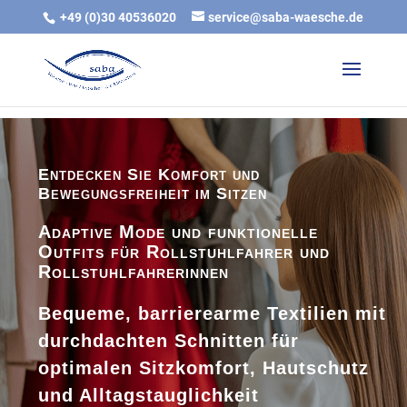
gtag('js', new Date()); gtag('config', 'G-DTB7421Q1T');
+49 (0)30 40536020
service@saba-waesche.de
Entdecken Sie Komfort und
Bewegungsfreiheit im Sitzen
Adaptive Mode und funktionelle
Outfits für Rollstuhlfahrer und
Rollstuhlfahrerinnen
Bequeme, barrierearme Textilien mit
durchdachten Schnitten für
optimalen Sitzkomfort, Hautschutz
und Alltagstauglichkeit