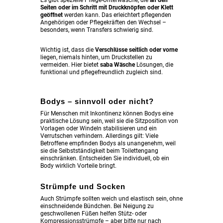
Es gibt spezielle Pflege-Unterwäsche, die
an den
Seiten oder im Schritt mit Druckknöpfen oder Klett
geöffnet
werden kann. Das erleichtert pflegenden
Angehörigen oder Pflegekräften den Wechsel –
besonders, wenn Transfers schwierig sind.
Wichtig ist, dass die
Verschlüsse seitlich oder vorne
liegen, niemals hinten, um Druckstellen zu
vermeiden. Hier biete
t
saba Wäsche
Lösungen, die
funktional und pflegefreundlich zugleich sind.
Bodys – sinnvoll oder nicht?
Für Menschen mit Inkontinenz können Bodys eine
praktische Lösung sein, weil sie die Sitzposition von
Vorlagen oder Windeln stabilisieren und ein
Verrutschen verhindern. Allerdings gilt: Viele
Betroffene empfinden Bodys als unangenehm, weil
sie die Selbstständigkeit beim Toilettengang
einschränken. Entscheiden Sie individuell, ob ein
Body wirklich Vorteile bringt.
Strümpfe und Socken
Auch Strümpfe sollten weich und elastisch sein, ohne
einschneidende Bündchen. Bei Neigung zu
geschwollenen Füßen helfen Stütz- oder
Kompressionsstrümpfe – aber bitte nur nach