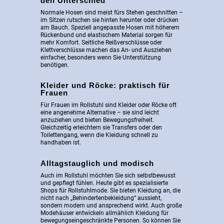
den Unterschied
Normale Hosen sind meist fürs Stehen geschnitten –
im Sitzen rutschen sie hinten herunter oder drücken
am Bauch. Speziell angepasste Hosen mit höherem
Rückenbund und elastischem Material sorgen für
mehr Komfort. Seitliche Reißverschlüsse oder
Klettverschlüsse machen das An- und Ausziehen
einfacher, besonders wenn Sie Unterstützung
benötigen.
Kleider und Röcke: praktisch für
Frauen
Für Frauen im Rollstuhl sind Kleider oder Röcke oft
eine angenehme Alternative – sie sind leicht
anzuziehen und bieten Bewegungsfreiheit.
Gleichzeitig erleichtern sie Transfers oder den
Toilettengang, wenn die Kleidung schnell zu
handhaben ist.
Alltagstauglich und modisch
Auch im Rollstuhl möchten Sie sich selbstbewusst
und gepflegt fühlen. Heute gibt es spezialisierte
Shops für Rollstuhlmode. Sie bieten Kleidung an, die
nicht nach „Behindertenbekleidung“ aussieht,
sondern modern und ansprechend wirkt. Auch große
Modehäuser entwickeln allmählich Kleidung für
bewegungseingeschränkte Personen. So können Sie