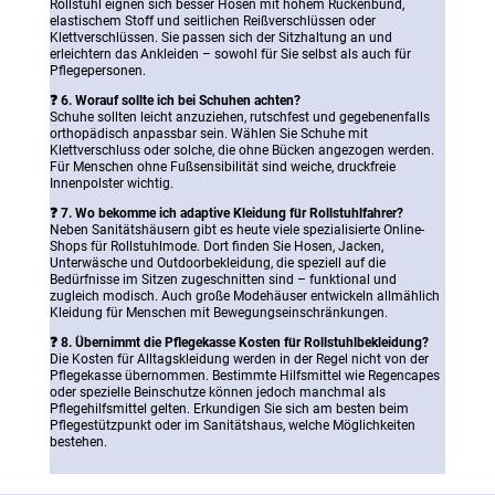
Rollstuhl eignen sich besser Hosen mit hohem Rückenbund,
elastischem Stoff und seitlichen Reißverschlüssen oder
Klettverschlüssen. Sie passen sich der Sitzhaltung an und
erleichtern das Ankleiden – sowohl für Sie selbst als auch für
Pflegepersonen.
❓ 6. Worauf sollte ich bei Schuhen achten?
Schuhe sollten leicht anzuziehen, rutschfest und gegebenenfalls
orthopädisch anpassbar sein. Wählen Sie Schuhe mit
Klettverschluss oder solche, die ohne Bücken angezogen werden.
Für Menschen ohne Fußsensibilität sind weiche, druckfreie
Innenpolster wichtig.
❓
7. Wo bekomme ich adaptive Kleidung für Rollstuhlfahrer?
Neben Sanitätshäusern gibt es heute viele spezialisierte Online-
Shops für Rollstuhlmode. Dort finden Sie Hosen, Jacken,
Unterwäsche und Outdoorbekleidung, die speziell auf die
Bedürfnisse im Sitzen zugeschnitten sind – funktional und
zugleich modisch. Auch große Modehäuser entwickeln allmählich
Kleidung für Menschen mit Bewegungseinschränkungen.
❓
8. Übernimmt die Pflegekasse Kosten für Rollstuhlbekleidung?
Die Kosten für Alltagskleidung werden in der Regel nicht von der
Pflegekasse übernommen. Bestimmte Hilfsmittel wie Regencapes
oder spezielle Beinschutze können jedoch manchmal als
Pflegehilfsmittel gelten. Erkundigen Sie sich am besten beim
Pflegestützpunkt oder im Sanitätshaus, welche Möglichkeiten
bestehen.